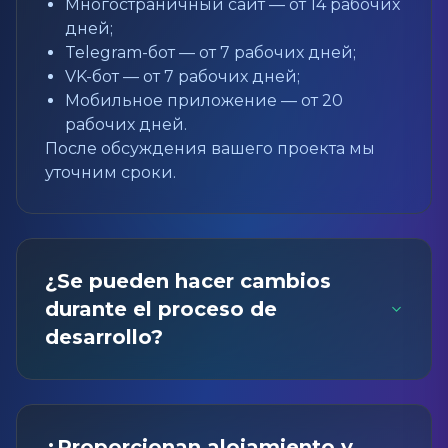
Многостраничный сайт — от 14 рабочих
дней;
Telegram-бот — от 7 рабочих дней;
VK-бот — от 7 рабочих дней;
Мобильное приложение — от 20
рабочих дней.
После обсуждения вашего проекта мы
уточним сроки.
¿Se pueden hacer cambios
durante el proceso de
desarrollo?
¿Proporcionan alojamiento y