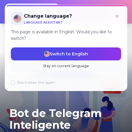
Откр
Change language?
LANGUAGE ASSISTANT
This page is available in English. Would you like to
switch?
Switch to English
Stay on current language
Don't show this again
Bot de Telegram
Inteligente