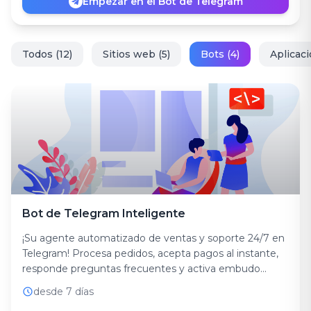
Empezar en el Bot de Telegram
Todos (12)
Sitios web (5)
Bots (4)
Aplicaci
Bot de Telegram Inteligente
¡Su agente automatizado de ventas y soporte 24/7 en
Telegram! Procesa pedidos, acepta pagos al instante,
responde preguntas frecuentes y activa embudo...
desde 7 días