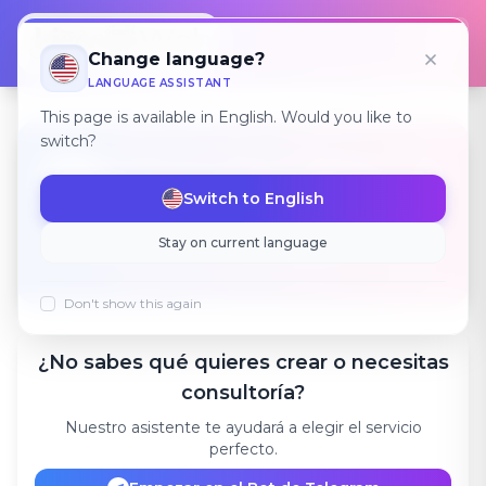
Откр
Change language?
LANGUAGE ASSISTANT
This page is available in English. Would you like to
switch?
¡Crea tu éxito digital con
💻
nosotros!
Switch to English
Soluciones individuales para tu negocio
Stay on current language
basadas en tecnologías modernas.
Don't show this again
¿No sabes qué quieres crear o necesitas
consultoría?
Nuestro asistente te ayudará a elegir el servicio
perfecto.