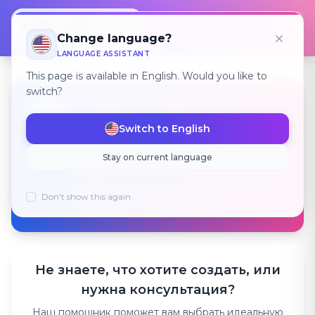
Откр
Change language?
LANGUAGE ASSISTANT
This page is available in English. Would you like to
switch?
Создайте свой
💻
цифровой успех с
Switch to English
нами!
Stay on current language
Индивидуальные решения для вашего
бизнеса, основанные на современных
Don't show this again
технологиях.
Не знаете, что хотите создать, или
нужна консультация?
Наш помощник поможет вам выбрать идеальную